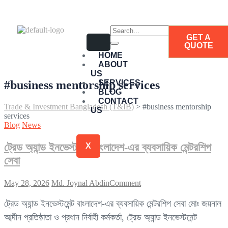
GET A
QUOTE
HOME
ABOUT
US
#business mentorship services
SERVICES
BLOG
CONTACT
Trade & Investment Bangladesh (T&IB)
>
#business mentorship
US
services
Blog
News
ট্রেড অ্যান্ড ইনভেস্টমেন্ট বাংলাদেশ-এর ব্যবসায়িক মেন্টরশিপ
X
সেবা
May 28, 2026
Md. Joynal Abdin
Comment
ট্রেড অ্যান্ড ইনভেস্টমেন্ট বাংলাদেশ-এর ব্যবসায়িক মেন্টরশিপ সেবা মোঃ জয়নাল
আব্দীন প্রতিষ্ঠাতা ও প্রধান নির্বাহী কর্মকর্তা, ট্রেড অ্যান্ড ইনভেস্টমেন্ট